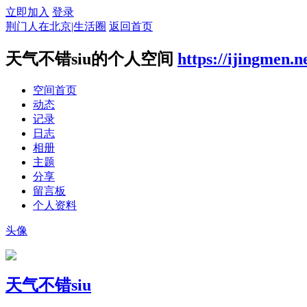
立即加入
登录
荆门人在北京|生活圈
返回首页
天气不错siu的个人空间
https://ijingmen.n
空间首页
动态
记录
日志
相册
主题
分享
留言板
个人资料
头像
天气不错siu