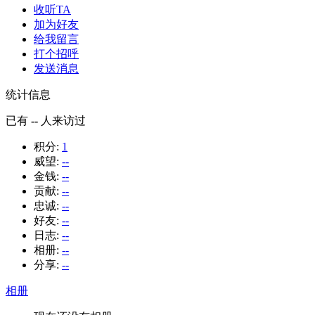
收听TA
加为好友
给我留言
打个招呼
发送消息
统计信息
已有
--
人来访过
积分:
1
威望:
--
金钱:
--
贡献:
--
忠诚:
--
好友:
--
日志:
--
相册:
--
分享:
--
相册