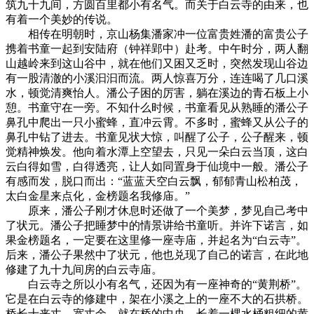
筑九十九间，方圆百里都小有名气。而关于白云寺的由来，也
有着一个美妙的传说。
相传在明朝时，京山杨集潘家冲一位富贵姓潘的富贵公子
携着书童一起到安陆府（钟祥郢中）赴考。中午时分，两人翻
山越岭来到这山谷中，就在他们又困又乏时，突然发现山谷边
有一股清澈的小溪汩汩而流。两人惊喜万分，连连喝了几口溪
水，顿觉清爽怡人。潘公子困的厉害，躺在溪边的青石板上小
憩。书童守在一旁。不知什么时候，书童看见从熟睡的潘公子
鼻孔中爬出一只小蜜蜂，直冲云霄。不多时，蜜蜂又从公子的
鼻孔中钻了进去。书童见状大惊，叫醒了公子，公子醒来，顿
觉精神焕发。他向着水潭上空望去，只见一朵白云当顶，这白
云白得如雪，白得透亮，让人如同置身于仙境中一般。潘公子
有感而发，脱口而出：“蓝蓝天空白云飘，郁郁青山松柏茂，
太白金星来点化，金榜题名我修庙。”
原来，潘公子刚才休息时还做了一个美梦，梦见自己考中
了状元。潘公子把睡梦中的情景讲给书童听。并许下诺言，如
果金榜题名，一定要在这里修一座寺庙，并起名为“白云寺”。
后来，潘公子果然中了状元，他也兑现了自己的诺言，在此地
修建了九十九间房的白云寺庙。
白云寺之所以小有名气，还因为有一座神奇的“黄荆桥”。
它是在白云寺的修建中，架在小溪之上的一座不大的石拱桥。
桥长十来丈，宽丈余，就在桥的中央，长着一棵水桶粗细的黄