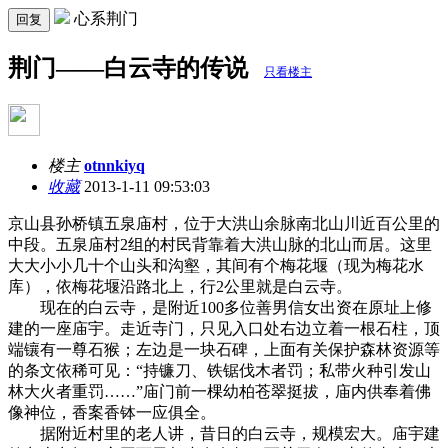
心系荆门
回复
荆门——白云寺的传说
只看楼主
楼主
otnnkiyq
收藏
2013-1-11 09:53:03
京山县孙桥镇五泉庙村，位于大洪山余脉南北山川近百公里的
中段。五泉庙村2组的村民背靠着大洪山脉的北山而居。这里
大大小小几十个山头和沟壑，其间有个梅花堰（现为梅花水
库），依梅花堰沿路北上，行2公里就是白云寺。
现在的白云寺，是附近100多位善男信女出资在原址上修
建的一座庙宇。走近寺门，只见入口处右边立着一根石柱，顶
端镶有一尊石猴；左边是一块石碑，上面有关保护森林资源等
的条文依稀可见：“持镰刀、铁锯伐木者罚；私带火种引发山
林大火者重罚……”庙门前一棵幼柏苍翠挺拔，庙内供奉着佛
像神位，香案香钵一应俱全。
据附近村里的老人讲，昔日的白云寺，规模宏大。庙宇建