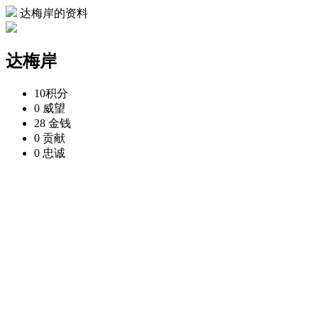
达梅岸的资料
达梅岸
10
积分
0
威望
28
金钱
0
贡献
0
忠诚