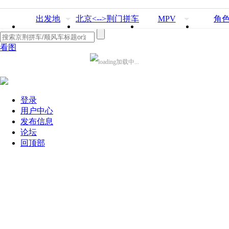
出发地
北京<-->荆门拼车
MPV
角
看图
加载中...
登录
用户中心
发布信息
论坛
回顶部