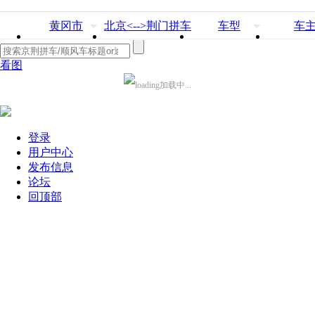
黄冈市
北京<-->荆门拼车
车型
车
看图
加载中...
登录
用户中心
发布信息
论坛
回顶部