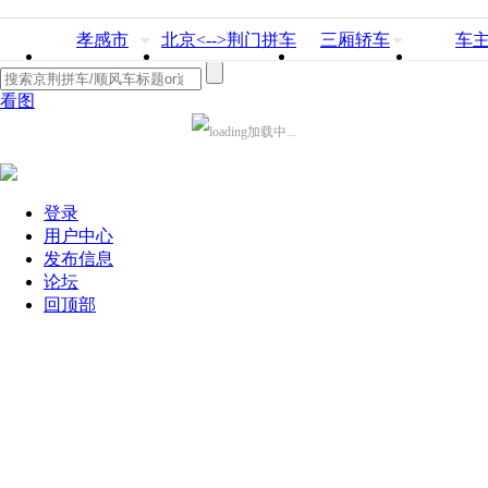
孝感市
北京<-->荆门拼车
三厢轿车
车
看图
加载中...
登录
用户中心
发布信息
论坛
回顶部