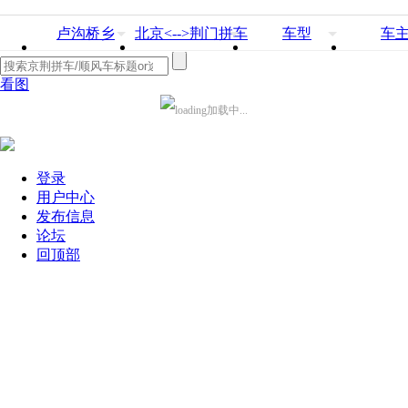
卢沟桥乡
北京<-->荆门拼车
车型
车
看图
加载中...
登录
用户中心
发布信息
论坛
回顶部