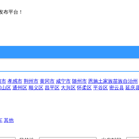
发布平台！
门市
孝感市
荆州市
黄冈市
咸宁市
随州市
恩施土家族苗族自治州
房山区
通州区
顺义区
昌平区
大兴区
怀柔区
平谷区
密云县
延庆
车
其他