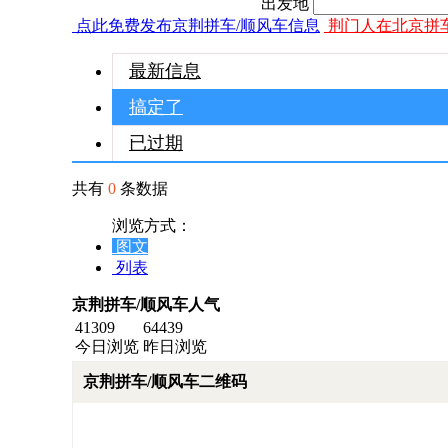
出发地
点此免费发布京荆拼车/顺风车信息
荆门人在北京拼
最新信息
搞定了
已过期
共有
0
条数据
浏览方式：
图文
列表
京荆拼车/顺风车人气
41309
64439
今日浏览
昨日浏览
京荆拼车/顺风车二维码