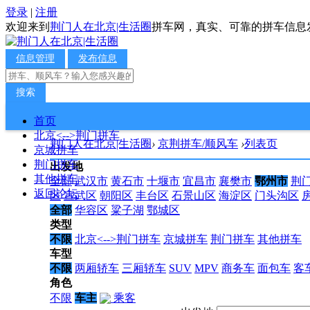
登录
|
注册
欢迎来到
荆门人在北京|生活圈
拼车网，真实、可靠的拼车信息
信息管理
发布信息
搜索
首页
北京<-->荆门拼车
荆门人在北京|生活圈
›
京荆拼车/顺风车
›
列表页
京城拼车
荆门拼车
出发地
其他拼车
全部
武汉市
黄石市
十堰市
宜昌市
襄樊市
鄂州市
荆
返回论坛
区
宣武区
朝阳区
丰台区
石景山区
海淀区
门头沟区
全部
华容区
粱子湖
鄂城区
类型
不限
北京<-->荆门拼车
京城拼车
荆门拼车
其他拼车
车型
不限
两厢轿车
三厢轿车
SUV
MPV
商务车
面包车
客
角色
不限
车主
乘客