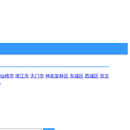
仙桃市
潜江市
天门市
神农架林区
东城区
西城区
崇文
县