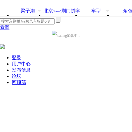
粱子湖
北京<-->荆门拼车
车型
角
看图
加载中...
登录
用户中心
发布信息
论坛
回顶部