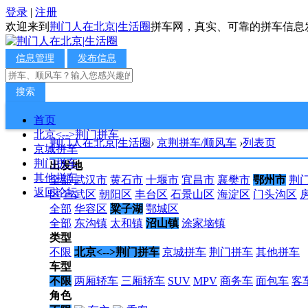
登录
|
注册
欢迎来到
荆门人在北京|生活圈
拼车网，真实、可靠的拼车信息
信息管理
发布信息
搜索
首页
北京<-->荆门拼车
荆门人在北京|生活圈
›
京荆拼车/顺风车
›
列表页
京城拼车
荆门拼车
出发地
其他拼车
全部
武汉市
黄石市
十堰市
宜昌市
襄樊市
鄂州市
荆
返回论坛
区
宣武区
朝阳区
丰台区
石景山区
海淀区
门头沟区
全部
华容区
粱子湖
鄂城区
全部
东沟镇
太和镇
沼山镇
涂家垴镇
类型
不限
北京<-->荆门拼车
京城拼车
荆门拼车
其他拼车
车型
不限
两厢轿车
三厢轿车
SUV
MPV
商务车
面包车
客
角色