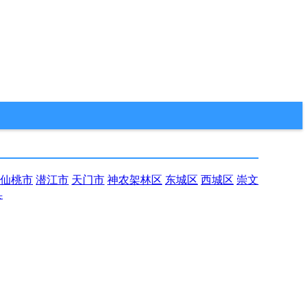
仙桃市
潜江市
天门市
神农架林区
东城区
西城区
崇文
县