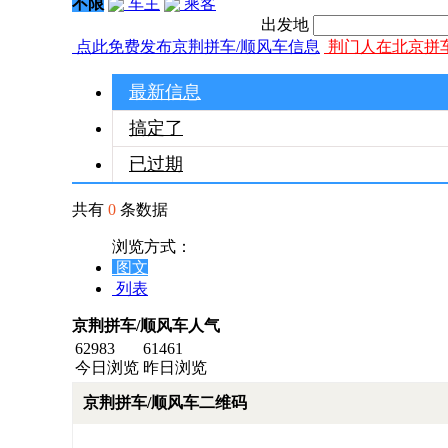
不限
车主
乘客
出发地
点此免费发布京荆拼车/顺风车信息
荆门人在北京拼
最新信息
搞定了
已过期
共有
0
条数据
浏览方式：
图文
列表
京荆拼车/顺风车人气
62983
61461
今日浏览
昨日浏览
京荆拼车/顺风车二维码