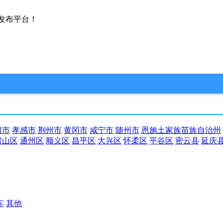
发布平台！
门市
孝感市
荆州市
黄冈市
咸宁市
随州市
恩施土家族苗族自治州
房山区
通州区
顺义区
昌平区
大兴区
怀柔区
平谷区
密云县
延庆
车
其他