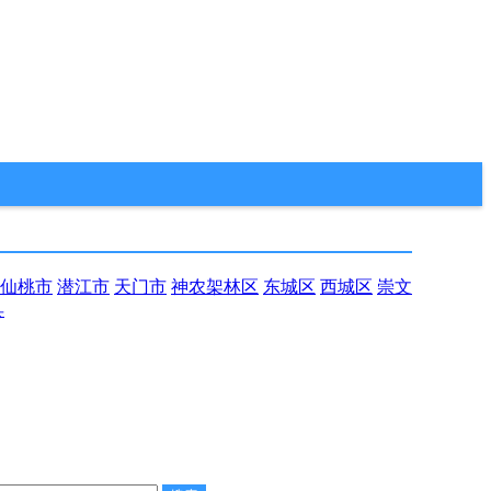
仙桃市
潜江市
天门市
神农架林区
东城区
西城区
崇文
县