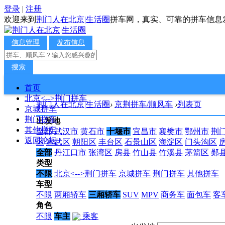
登录
|
注册
欢迎来到
荆门人在北京|生活圈
拼车网，真实、可靠的拼车信息
信息管理
发布信息
搜索
首页
北京<-->荆门拼车
荆门人在北京|生活圈
›
京荆拼车/顺风车
›
列表页
京城拼车
荆门拼车
出发地
其他拼车
全部
武汉市
黄石市
十堰市
宜昌市
襄樊市
鄂州市
荆
返回论坛
区
宣武区
朝阳区
丰台区
石景山区
海淀区
门头沟区
全部
丹江口市
张湾区
房县
竹山县
竹溪县
茅箭区
郧
类型
不限
北京<-->荆门拼车
京城拼车
荆门拼车
其他拼车
车型
不限
两厢轿车
三厢轿车
SUV
MPV
商务车
面包车
客
角色
不限
车主
乘客