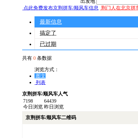
出发地
点此免费发布京荆拼车/顺风车信息
荆门人在北京拼
最新信息
搞定了
已过期
共有
0
条数据
浏览方式：
图文
列表
京荆拼车/顺风车人气
7198
64439
今日浏览
昨日浏览
京荆拼车/顺风车二维码