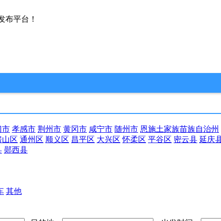
发布平台！
门市
孝感市
荆州市
黄冈市
咸宁市
随州市
恩施土家族苗族自治州
房山区
通州区
顺义区
昌平区
大兴区
怀柔区
平谷区
密云县
延庆
县
郧西县
车
其他