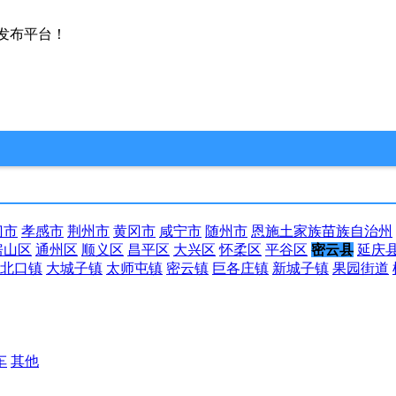
发布平台！
门市
孝感市
荆州市
黄冈市
咸宁市
随州市
恩施土家族苗族自治州
房山区
通州区
顺义区
昌平区
大兴区
怀柔区
平谷区
密云县
延庆
北口镇
大城子镇
太师屯镇
密云镇
巨各庄镇
新城子镇
果园街道
车
其他