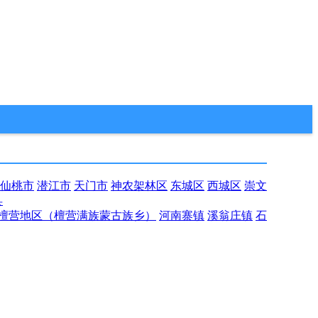
仙桃市
潜江市
天门市
神农架林区
东城区
西城区
崇文
县
檀营地区（檀营满族蒙古族乡）
河南寨镇
溪翁庄镇
石