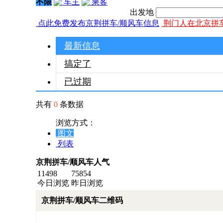
不限
车主
乘客
出发地
点此免费发布京荆拼车/顺风车信息
荆门人在北京拼
最新信息
搞定了
已过期
共有
0
条数据
浏览方式：
图文
列表
京荆拼车/顺风车人气
11498
75854
今日浏览
昨日浏览
京荆拼车/顺风车二维码