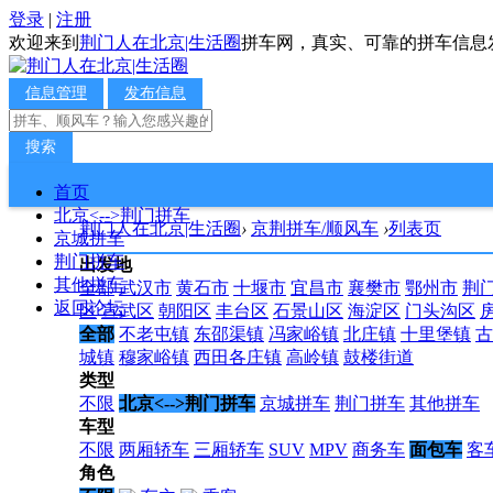
登录
|
注册
欢迎来到
荆门人在北京|生活圈
拼车网，真实、可靠的拼车信息
信息管理
发布信息
搜索
首页
北京<-->荆门拼车
荆门人在北京|生活圈
›
京荆拼车/顺风车
›
列表页
京城拼车
荆门拼车
出发地
其他拼车
全部
武汉市
黄石市
十堰市
宜昌市
襄樊市
鄂州市
荆
返回论坛
区
宣武区
朝阳区
丰台区
石景山区
海淀区
门头沟区
全部
不老屯镇
东邵渠镇
冯家峪镇
北庄镇
十里堡镇
古
城镇
穆家峪镇
西田各庄镇
高岭镇
鼓楼街道
类型
不限
北京<-->荆门拼车
京城拼车
荆门拼车
其他拼车
车型
不限
两厢轿车
三厢轿车
SUV
MPV
商务车
面包车
客
角色