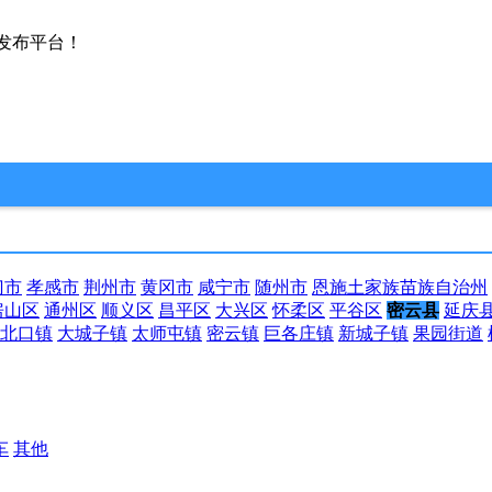
发布平台！
门市
孝感市
荆州市
黄冈市
咸宁市
随州市
恩施土家族苗族自治州
房山区
通州区
顺义区
昌平区
大兴区
怀柔区
平谷区
密云县
延庆
北口镇
大城子镇
太师屯镇
密云镇
巨各庄镇
新城子镇
果园街道
车
其他