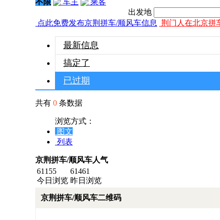
不限
车主
乘客
出发地
点此免费发布京荆拼车/顺风车信息
荆门人在北京拼
最新信息
搞定了
已过期
共有
0
条数据
浏览方式：
图文
列表
京荆拼车/顺风车人气
61155
61461
今日浏览
昨日浏览
京荆拼车/顺风车二维码