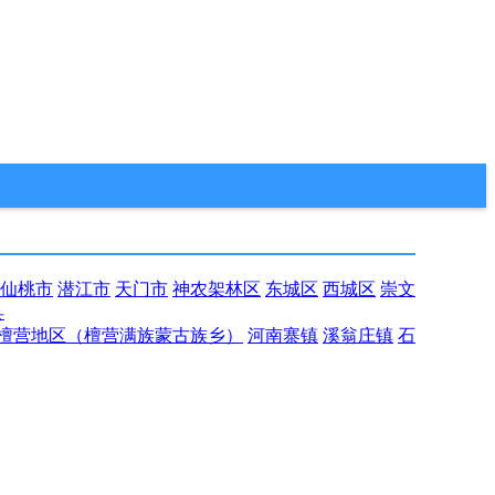
仙桃市
潜江市
天门市
神农架林区
东城区
西城区
崇文
县
檀营地区（檀营满族蒙古族乡）
河南寨镇
溪翁庄镇
石