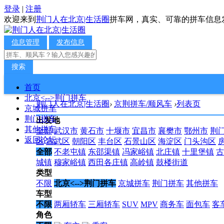
登录
|
注册
欢迎来到
荆门人在北京|生活圈
拼车网，真实、可靠的拼车信息
信息管理
发布信息
搜索
首页
北京<-->荆门拼车
荆门人在北京|生活圈
›
京荆拼车/顺风车
›
列表页
京城拼车
荆门拼车
出发地
其他拼车
全部
武汉市
黄石市
十堰市
宜昌市
襄樊市
鄂州市
荆
返回论坛
区
宣武区
朝阳区
丰台区
石景山区
海淀区
门头沟区
全部
不老屯镇
东邵渠镇
冯家峪镇
北庄镇
十里堡镇
古
城镇
穆家峪镇
西田各庄镇
高岭镇
鼓楼街道
类型
不限
北京<-->荆门拼车
京城拼车
荆门拼车
其他拼车
车型
不限
两厢轿车
三厢轿车
SUV
MPV
商务车
面包车
客
角色