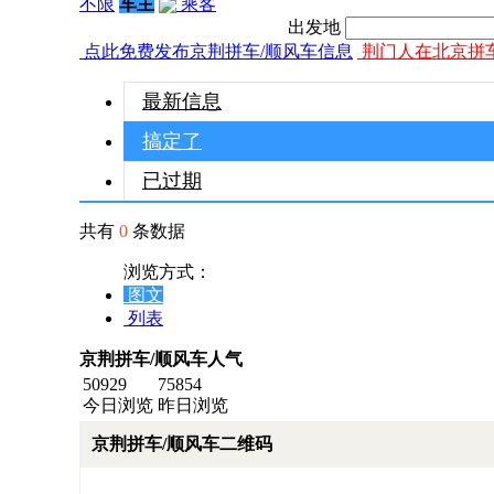
不限
车主
乘客
出发地
点此免费发布京荆拼车/顺风车信息
荆门人在北京拼
最新信息
搞定了
已过期
共有
0
条数据
浏览方式：
图文
列表
京荆拼车/顺风车人气
50929
75854
今日浏览
昨日浏览
京荆拼车/顺风车二维码