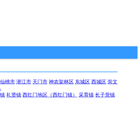
仙桃市
潜江市
天门市
神农架林区
东城区
西城区
崇文
县
镇
礼贤镇
西红门地区（西红门镇）
采育镇
长子营镇