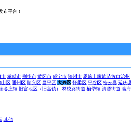
发布平台！
门市
孝感市
荆州市
黄冈市
咸宁市
随州市
恩施土家族苗族自治州
房山区
通州区
顺义区
昌平区
大兴区
怀柔区
平谷区
密云县
延庆
庞各庄镇
旧宫地区（旧宫镇）
林校路街道
榆垡镇
清源街道
瀛海
车
其他