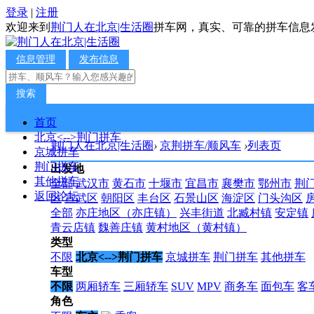
登录
|
注册
欢迎来到
荆门人在北京|生活圈
拼车网，真实、可靠的拼车信息
信息管理
发布信息
搜索
首页
北京<-->荆门拼车
荆门人在北京|生活圈
›
京荆拼车/顺风车
›
列表页
京城拼车
荆门拼车
出发地
其他拼车
全部
武汉市
黄石市
十堰市
宜昌市
襄樊市
鄂州市
荆
返回论坛
区
宣武区
朝阳区
丰台区
石景山区
海淀区
门头沟区
全部
亦庄地区（亦庄镇）
兴丰街道
北臧村镇
安定镇
青云店镇
魏善庄镇
黄村地区（黄村镇）
类型
不限
北京<-->荆门拼车
京城拼车
荆门拼车
其他拼车
车型
不限
两厢轿车
三厢轿车
SUV
MPV
商务车
面包车
客
角色