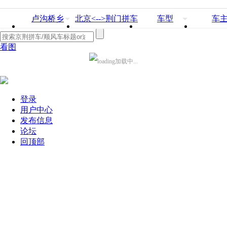
卢沟桥乡
北京<-->荆门拼车
车型
车
看图
加载中...
登录
用户中心
发布信息
论坛
回顶部