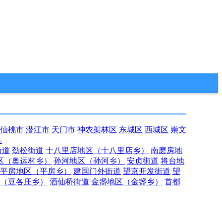
仙桃市
潜江市
天门市
神农架林区
东城区
西城区
崇文
县
街道
劲松街道
十八里店地区（十八里店乡）
南磨房地
区（奥运村乡）
孙河地区（孙河乡）
安贞街道
将台地
平房地区（平房乡）
建国门外街道
望京开发街道
望
（豆各庄乡）
酒仙桥街道
金盏地区（金盏乡）
首都