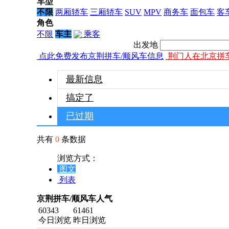
车型
不限
两厢轿车
三厢轿车
SUV
MPV
商务车
面包车
客
角色
不限
车主
乘客
出发地
点此免费发布京荆拼车/顺风车信息
荆门人在北京拼
最新信息
搞定了
已过期
共有
0
条数据
浏览方式：
图文
列表
京荆拼车/顺风车人气
60343
61461
今日浏览
昨日浏览