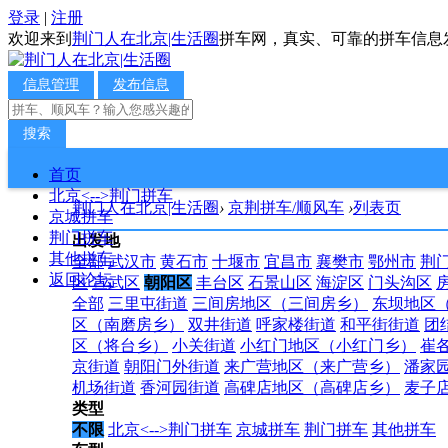
登录
|
注册
欢迎来到
荆门人在北京|生活圈
拼车网，真实、可靠的拼车信息
信息管理
发布信息
搜索
首页
北京<-->荆门拼车
荆门人在北京|生活圈
›
京荆拼车/顺风车
›
列表页
京城拼车
荆门拼车
出发地
其他拼车
全部
武汉市
黄石市
十堰市
宜昌市
襄樊市
鄂州市
荆
返回论坛
区
宣武区
朝阳区
丰台区
石景山区
海淀区
门头沟区
全部
三里屯街道
三间房地区（三间房乡）
东坝地区
区（南磨房乡）
双井街道
呼家楼街道
和平街街道
团
区（将台乡）
小关街道
小红门地区（小红门乡）
崔
京街道
朝阳门外街道
来广营地区（来广营乡）
潘家
机场街道
香河园街道
高碑店地区（高碑店乡）
麦子
类型
不限
北京<-->荆门拼车
京城拼车
荆门拼车
其他拼车