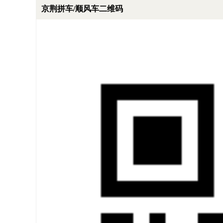
京荆拼车/顺风车二维码