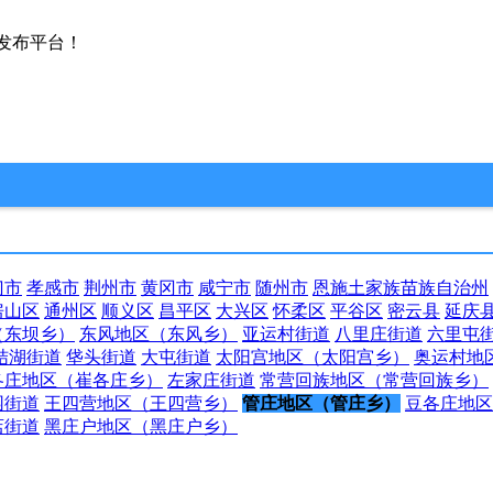
发布平台！
门市
孝感市
荆州市
黄冈市
咸宁市
随州市
恩施土家族苗族自治州
房山区
通州区
顺义区
昌平区
大兴区
怀柔区
平谷区
密云县
延庆
（东坝乡）
东风地区（东风乡）
亚运村街道
八里庄街道
六里屯
结湖街道
垡头街道
大屯街道
太阳宫地区（太阳宫乡）
奥运村地
各庄地区（崔各庄乡）
左家庄街道
常营回族地区（常营回族乡）
园街道
王四营地区（王四营乡）
管庄地区（管庄乡）
豆各庄地区
店街道
黑庄户地区（黑庄户乡）