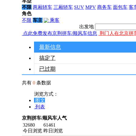
车型
不限
两厢轿车
三厢轿车
SUV
MPV
商务车
面包车
客
角色
不限
车主
乘客
出发地
点此免费发布京荆拼车/顺风车信息
荆门人在北京拼
最新信息
搞定了
已过期
共有
0
条数据
浏览方式：
图文
列表
京荆拼车/顺风车人气
32680
61461
今日浏览
昨日浏览