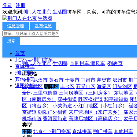
登录
|
注册
欢迎来到
荆门人在北京|生活圈
拼车网，真实、可靠的拼车信息
信息管理
发布信息
搜索
首页
北京<-->荆门拼车
荆门人在北京|生活圈
›
京荆拼车/顺风车
›
列表页
京城拼车
荆门拼车
出发地
其他拼车
全部
武汉市
黄石市
十堰市
宜昌市
襄樊市
鄂州市
荆
返回论坛
区
宣武区
朝阳区
丰台区
石景山区
海淀区
门头沟区
全部
三里屯街道
三间房地区（三间房乡）
东坝地区
区（南磨房乡）
双井街道
呼家楼街道
和平街街道
团
区（将台乡）
小关街道
小红门地区（小红门乡）
崔
京街道
朝阳门外街道
来广营地区（来广营乡）
潘家
机场街道
香河园街道
高碑店地区（高碑店乡）
麦子
类型
不限
北京<-->荆门拼车
京城拼车
荆门拼车
其他拼车