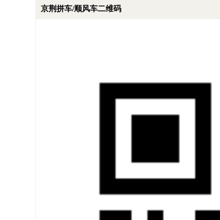
京荆拼车/顺风车二维码