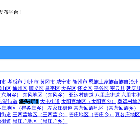
发布平台！
门市
孝感市
荆州市
黄冈市
咸宁市
随州市
恩施土家族苗族自治州
房山区
通州区
顺义区
昌平区
大兴区
怀柔区
平谷区
密云县
延庆
（东坝乡）
东风地区（东风乡）
亚运村街道
八里庄街道
六里屯
结湖街道
垡头街道
大屯街道
太阳宫地区（太阳宫乡）
奥运村地
各庄地区（崔各庄乡）
左家庄街道
常营回族地区（常营回族乡）
园街道
王四营地区（王四营乡）
管庄地区（管庄乡）
豆各庄地区
店街道
黑庄户地区（黑庄户乡）