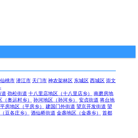
仙桃市
潜江市
天门市
神农架林区
东城区
西城区
崇文
县
街道
劲松街道
十八里店地区（十八里店乡）
南磨房地
区（奥运村乡）
孙河地区（孙河乡）
安贞街道
将台地
平房地区（平房乡）
建国门外街道
望京开发街道
望
（豆各庄乡）
酒仙桥街道
金盏地区（金盏乡）
首都