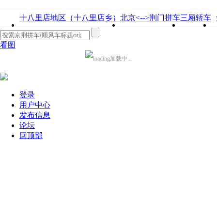
十八里店地区（十八里店乡）
北京<-->荆门拼车
三厢轿车
看图
加载中...
登录
用户中心
发布信息
论坛
回顶部