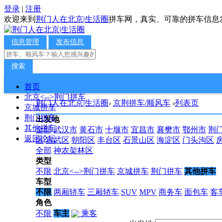
登录
|
注册
欢迎来到
荆门人在北京|生活圈
拼车网，真实、可靠的拼车信息
信息管理
发布信息
搜索
首页
北京<-->荆门拼车
荆门人在北京|生活圈
›
京荆拼车/顺风车
›
列表页
京城拼车
荆门拼车
出发地
其他拼车
全部
武汉市
黄石市
十堰市
宜昌市
襄樊市
鄂州市
荆
返回论坛
区
宣武区
朝阳区
丰台区
石景山区
海淀区
门头沟区
全部
神农架林区
类型
不限
北京<-->荆门拼车
京城拼车
荆门拼车
其他拼车
车型
不限
两厢轿车
三厢轿车
SUV
MPV
商务车
面包车
客
角色
不限
车主
乘客