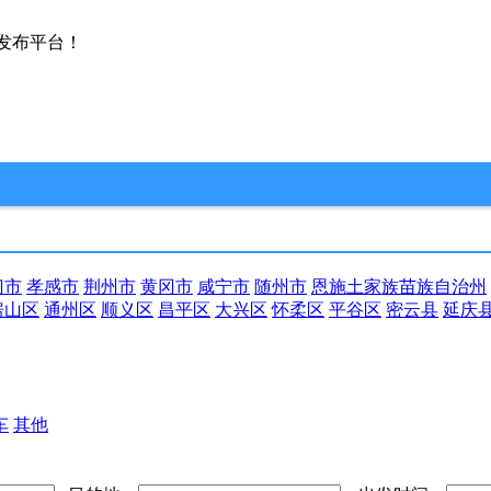
发布平台！
门市
孝感市
荆州市
黄冈市
咸宁市
随州市
恩施土家族苗族自治州
房山区
通州区
顺义区
昌平区
大兴区
怀柔区
平谷区
密云县
延庆
车
其他