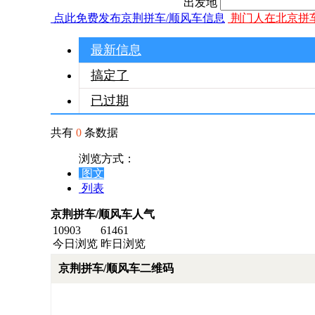
出发地
点此免费发布京荆拼车/顺风车信息
荆门人在北京拼
最新信息
搞定了
已过期
共有
0
条数据
浏览方式：
图文
列表
京荆拼车/顺风车人气
10903
61461
今日浏览
昨日浏览
京荆拼车/顺风车二维码