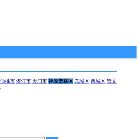
仙桃市
潜江市
天门市
神农架林区
东城区
西城区
崇文
县