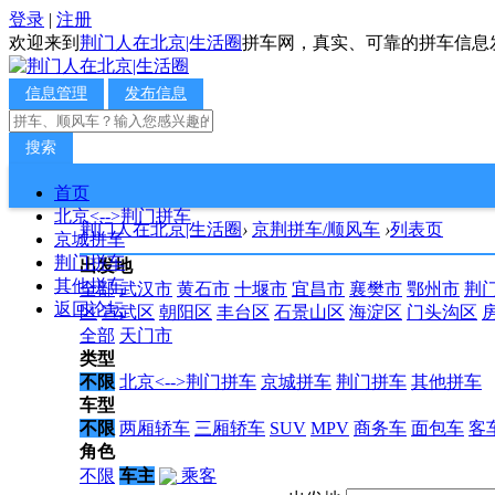
登录
|
注册
欢迎来到
荆门人在北京|生活圈
拼车网，真实、可靠的拼车信息
信息管理
发布信息
搜索
首页
北京<-->荆门拼车
荆门人在北京|生活圈
›
京荆拼车/顺风车
›
列表页
京城拼车
荆门拼车
出发地
其他拼车
全部
武汉市
黄石市
十堰市
宜昌市
襄樊市
鄂州市
荆
返回论坛
区
宣武区
朝阳区
丰台区
石景山区
海淀区
门头沟区
全部
天门市
类型
不限
北京<-->荆门拼车
京城拼车
荆门拼车
其他拼车
车型
不限
两厢轿车
三厢轿车
SUV
MPV
商务车
面包车
客
角色
不限
车主
乘客