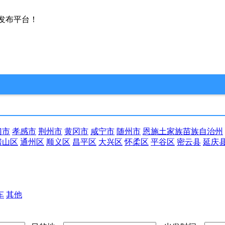
发布平台！
门市
孝感市
荆州市
黄冈市
咸宁市
随州市
恩施土家族苗族自治州
房山区
通州区
顺义区
昌平区
大兴区
怀柔区
平谷区
密云县
延庆
车
其他