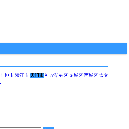
仙桃市
潜江市
天门市
神农架林区
东城区
西城区
崇文
县