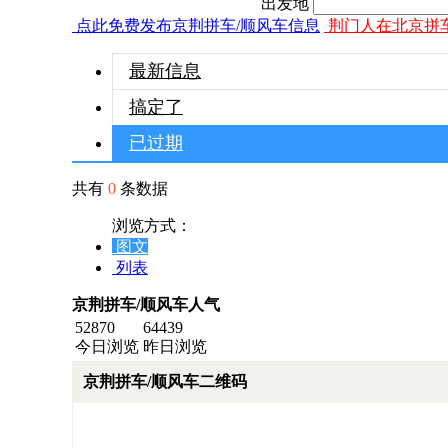
出发地
点此免费发布京荆拼车/顺风车信息
荆门人在北京拼
最新信息
搞定了
已过期
共有
0
条数据
浏览方式：
图文
列表
京荆拼车/顺风车人气
52870
64439
今日浏览
昨日浏览
京荆拼车/顺风车二维码