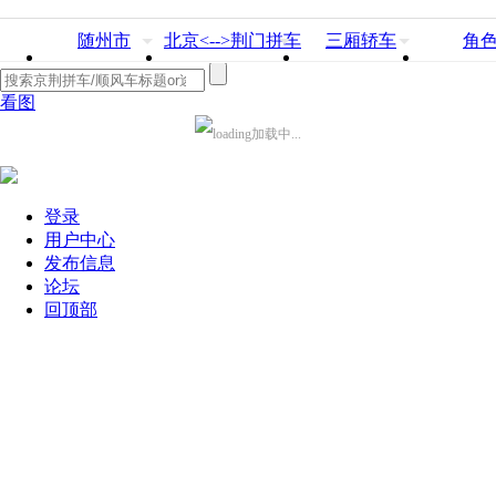
随州市
北京<-->荆门拼车
三厢轿车
角
看图
加载中...
登录
用户中心
发布信息
论坛
回顶部