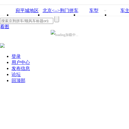
宛平城地区
北京<-->荆门拼车
车型
车
看图
加载中...
登录
用户中心
发布信息
论坛
回顶部