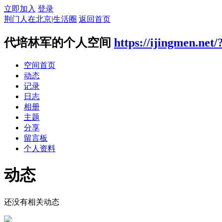
立即加入
登录
荆门人在北京|生活圈
返回首页
代培林军的个人空间
https://ijingmen.net/
空间首页
动态
记录
日志
相册
主题
分享
留言板
个人资料
动态
还没有相关动态