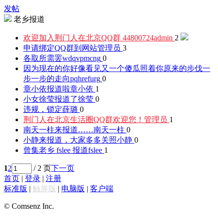
发帖
老乡报道
欢迎加入荆门人在北京QQ群 44800724
admin
2
申请绑定QQ群到网站
管理员
3
各取所需罢
wdqvpmcng
0
因为现在的你好像看见又一个傻瓜照着你原来的步伐一
步一步的走向
pqhrefurg
0
章小依报道啦
章小依
1
小女徐莹报道了
徐莹
0
违规，锁定
薛璐
0
荆门人在北京生活圈QQ群欢迎您！
管理员
1
南天一柱来报道……
南天一柱
0
小静来报道，大家多多关照
小静
0
曾集老乡 fslee 报道
fslee
1
1
2
/ 2 页
下一页
首页
|
登录
|
注册
标准版
|
触屏版
|
电脑版
|
客户端
© Comsenz Inc.